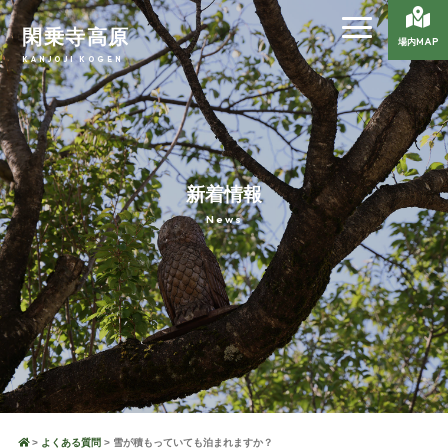
閑乗寺高原
場内MAP
KANJOJI KOGEN
新着情報
News
よくある質問
雪が積もっていても泊まれますか？