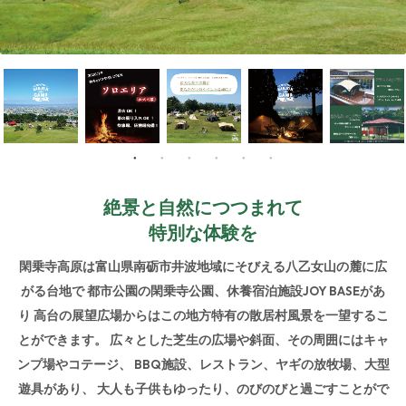
絶景と自然につつまれて
特別な体験を
閑乗寺高原は富山県南砺市井波地域にそびえる八乙女山の麓に広
がる台地で
都市公園の閑乗寺公園、休養宿泊施設JOY BASEがあ
り
高台の展望広場からはこの地方特有の散居村風景を一望するこ
とができます。
広々とした芝生の広場や斜面、その周囲にはキャ
ンプ場やコテージ、
BBQ施設、レストラン、ヤギの放牧場、大型
遊具があり、
大人も子供もゆったり、のびのびと過ごすことがで