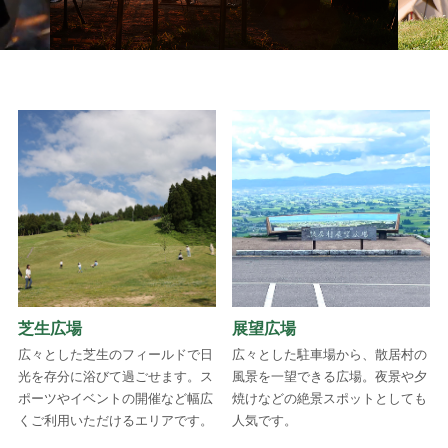
芝生広場
展望広場
広々とした芝生のフィールドで日
広々とした駐車場から、散居村の
光を存分に浴びて過ごせます。ス
風景を一望できる広場。夜景や夕
ポーツやイベントの開催など幅広
焼けなどの絶景スポットとしても
くご利用いただけるエリアです。
人気です。