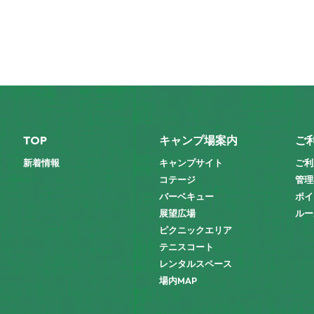
TOP
キャンプ場案内
ご
新着情報
キャンプサイト
ご利
コテージ
管理
バーベキュー
ポイ
展望広場
ルー
ピクニックエリア
テニスコート
レンタルスペース
場内MAP