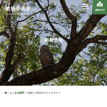
閑乗寺高原
場内MAP
KANJOJI KOGEN
新着情報
News
よくある質問
何歳から料金がかかりますか？