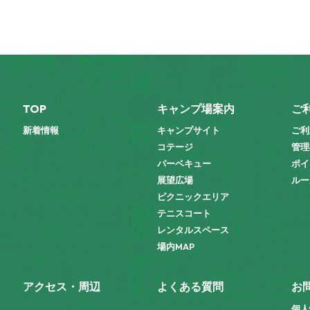
TOP
キャンプ場案内
ご
新着情報
キャンプサイト
ご利
コテージ
管理
バーベキュー
ポイ
展望広場
ルー
ピクニックエリア
テニスコート
レンタルスペース
場内MAP
アクセス・周辺
よくある質問
お
個人